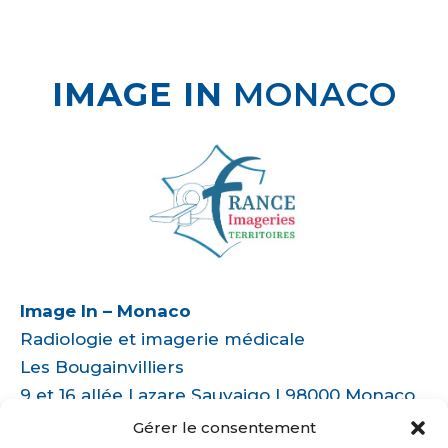
IMAGE IN
MONACO
Image In – Monaco
Radiologie et imagerie médicale
Les Bougainvilliers
9 et 16 allée Lazare Sauvaigo | 98000 Monaco
Tél. : 04 22 170 222 | +377 97 77 89 60
Gérer le consentement